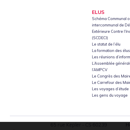
ELUS
Schéma Communal o
intercommunal de D
Extérieure Contre l’I
(SCDECI)
Le statut de l’élu
La formation des élu
Les réunions d’infor
L’Assemblée général
l’AMPCV
Le Congrès des Mair
Le Carrefour des Mai
Les voyages d’étude
Les gens du voyage
65 rue Kepler - CS 60239
H