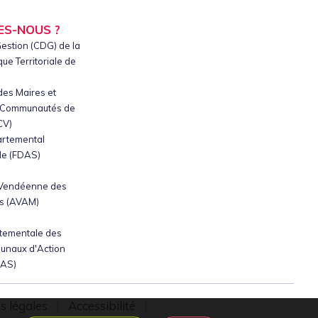
ES-NOUS ?
estion (CDG) de la
ue Territoriale de
des Maires et
e Communautés de
CV)
artemental
le (FDAS)
 Vendéenne des
s (AVAM)
tementale des
unaux d'Action
CAS)
s légales
|
Accessibilité
|