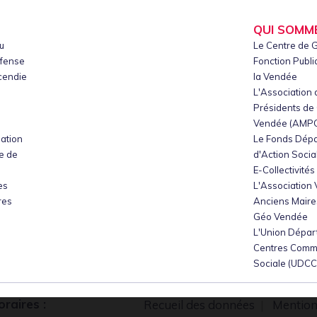
QUI SOMM
u
Le Centre de G
éfense
Fonction Publiq
ncendie
la Vendée
L'Association 
Présidents d
s
Vendée (AMP
mation
Le Fonds Dép
e de
d'Action Socia
E-Collectivités
es
L'Association
res
Anciens Maire
Géo Vendée
L'Union Dépar
Centres Comm
Sociale (UDC
oraires :
Recueil des données
|
Mention