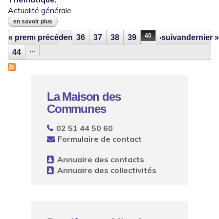
Actualité générale
en savoir plus
à propos de formation d'intégration
catégorie c : places disponibles
Pages
…
40
« premier
‹ précédent
36
37
38
39
41
suivant ›
42
dernier »
43
…
44
La Maison des
Communes
02 51 44 50 60
Formulaire de contact
Annuaire des contacts
Annuaire des collectivités